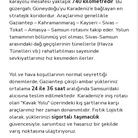
karayolu mesafesi yaklaşık
740 kilometredir
. Bu
güzergah, Güneydoğu’yu Karadeniz’e bağlayan en
stratejik koridordur. Araçlarımız genellikle
Gaziantep – Kahramanmaraş – Kayseri – Sivas –
Tokat – Amasya – Samsun rotasını takip eder. Yolun
tamamının bölünmüş yol olması, Sivas-Samsun
arasındaki dağ geçişlerinin tünellerle (Havza
Tünelleri vb.) rahatlatılması sayesinde
sevkiyatlarımız hız kesmeden ilerler.
Yol ve hava koşullarının normal seyrettiği
dönemlerde, Gaziantep çıkışlı ambar yükleriniz
ortalama
24 ile 36 saat
aralığında Samsun’daki
alıcısına teslim edilmektedir. Karadeniz’e iniş rotası
olan "Kavak Yolu" üzerindeki kış şartlarına karşı
araçlarımız her zaman donanımlıdır. Fıstık Lojistik
olarak, yüklerinizi
sigortalı taşımacılık
güvencesiyle, sarsıntısız ve hasarsız bir şekilde
varış noktasına ulaştırıyoruz.