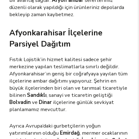
bir avantaj sağlar.
Afyon ambar
seferlerimiz
düzenli olarak yapıldığı için ürünleriniz depolarda
bekleyip zaman kaybetmez.
Afyonkarahisar İlçelerine
Parsiyel Dağıtım
Fıstık Lojistik’in hizmet kalitesi sadece şehir
merkezine yapılan teslimatlarla sınırlı değildir.
Afyonkarahisar’ın geniş bir coğrafyaya yayılan tüm
ilçelerine ambar dağıtımı yapıyoruz. Şehrin en
büyük ilçelerinden biri olan ve tarımsal ticaretiyle
bilinen
Sandıklı
, sanayi ve ticaretin geliştiği
Bolvadin
ve
Dinar
ilçelerine günlük sevkiyat
planlamamız mevcuttur.
Ayrıca Avrupa’daki gurbetçilerin yoğun
yatırımlarının olduğu
Emirdağ
, mermer ocaklarının