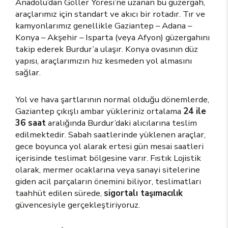
Anadolu’dan Göller Yöresi’ne uzanan bu güzergah,
araçlarımız için standart ve akıcı bir rotadır. Tır ve
kamyonlarımız genellikle Gaziantep – Adana –
Konya – Akşehir – Isparta (veya Afyon) güzergahını
takip ederek Burdur’a ulaşır. Konya ovasının düz
yapısı, araçlarımızın hız kesmeden yol almasını
sağlar.
Yol ve hava şartlarının normal olduğu dönemlerde,
Gaziantep çıkışlı ambar yükleriniz ortalama
24 ile
36 saat
aralığında Burdur’daki alıcılarına teslim
edilmektedir. Sabah saatlerinde yüklenen araçlar,
gece boyunca yol alarak ertesi gün mesai saatleri
içerisinde teslimat bölgesine varır. Fıstık Lojistik
olarak, mermer ocaklarına veya sanayi sitelerine
giden acil parçaların önemini biliyor, teslimatları
taahhüt edilen sürede,
sigortalı taşımacılık
güvencesiyle gerçekleştiriyoruz.